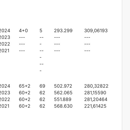
2024
4+0
5
293.299
309,06193
2023
---
--
---
---
2022
---
-
---
---
2021
---
--
---
---
-
--
-
2024
65+2
69
502.972
280,32822
2023
60+2
62
562.065
281,15590
2022
60+2
62
551.889
281,20464
2021
60+2
62
568.630
221,61425