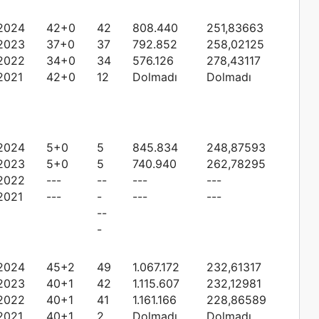
2024
42+0
42
808.440
251,83663
2023
37+0
37
792.852
258,02125
2022
34+0
34
576.126
278,43117
2021
42+0
12
Dolmadı
Dolmadı
2024
5+0
5
845.834
248,87593
2023
5+0
5
740.940
262,78295
2022
---
--
---
---
2021
---
-
---
---
--
-
2024
45+2
49
1.067.172
232,61317
2023
40+1
42
1.115.607
232,12981
2022
40+1
41
1.161.166
228,86589
2021
40+1
2
Dolmadı
Dolmadı