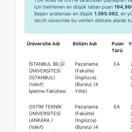
YÖK Atlas ve ÖSYM tarafından paylaşılan v
için belirlenen en düşük taban puan
194,96
Başarı sıralaması en düşük
1.565.062
, en 
tercih sürecinde bu verileri dikkate alarak kar
Üniversite Adı
Bölüm Adı
Puan
Yı
Türü
İSTANBUL BİLGİ
Pazarlama
EA
ÜNİVERSİTESİ
(Fakülte)
(İSTANBUL)
(İngilizce)
(Vakıf)
(Burslu) (4
İşletme Fakültesi
Yıllık)
OSTİM TEKNİK
Pazarlama
EA
ÜNİVERSİTESİ
(Fakülte)
(ANKARA )
(İngilizce)
(Vakıf)
(Burslu) (4