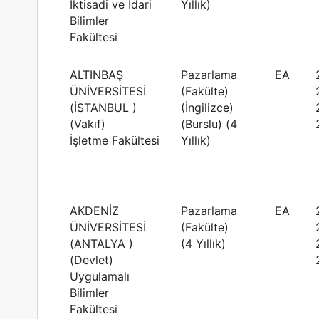
İktisadi ve İdari
Yıllık)
Bilimler
Fakültesi
ALTINBAŞ
Pazarlama
EA
ÜNİVERSİTESİ
(Fakülte)
(İSTANBUL )
(İngilizce)
(Vakıf)
(Burslu) (4
İşletme Fakültesi
Yıllık)
AKDENİZ
Pazarlama
EA
ÜNİVERSİTESİ
(Fakülte)
(ANTALYA )
(4 Yıllık)
(Devlet)
Uygulamalı
Bilimler
Fakültesi