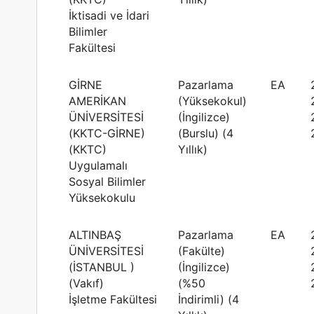
İktisadi ve İdari
Bilimler
Fakültesi
GİRNE
Pazarlama
EA
AMERİKAN
(Yüksekokul)
ÜNİVERSİTESİ
(İngilizce)
(KKTC-GİRNE)
(Burslu) (4
(KKTC)
Yıllık)
Uygulamalı
Sosyal Bilimler
Yüksekokulu
ALTINBAŞ
Pazarlama
EA
ÜNİVERSİTESİ
(Fakülte)
(İSTANBUL )
(İngilizce)
(Vakıf)
(%50
İşletme Fakültesi
İndirimli) (4