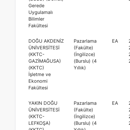
Gerede
Uygulamalı
Bilimler
Fakültesi
DOĞU AKDENİZ
Pazarlama
EA
ÜNİVERSİTESİ
(Fakülte)
(KKTC-
(İngilizce)
GAZİMAĞUSA)
(Burslu) (4
(KKTC)
Yıllık)
İşletme ve
Ekonomi
Fakültesi
YAKIN DOĞU
Pazarlama
EA
ÜNİVERSİTESİ
(Fakülte)
(KKTC-
(İngilizce)
LEFKOŞA)
(Burslu) (4
(KKTC)
Yıllık)