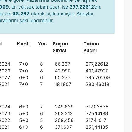
erilere göre, Pazarlama bölümüne yerleşmek
009
, en yüksek taban puan ise
377,22612
’dir.
yüksek
66.267
olarak açıklanmıştır. Adaylar,
arlarını şekillendirebilir.
l
Kont.
Yer.
Başarı
Taban
Sırası
Puanı
2024
7+0
8
66.267
377,22612
2023
7+0
8
42.990
401,47920
2022
6+0
6
65.275
395,70209
2021
7+0
7
181.807
290,46019
2024
6+0
7
249.639
317,03836
2023
5+0
6
263.213
325,14139
2022
5+0
5
308.456
317,41017
2021
6+0
6
371.607
251,44135