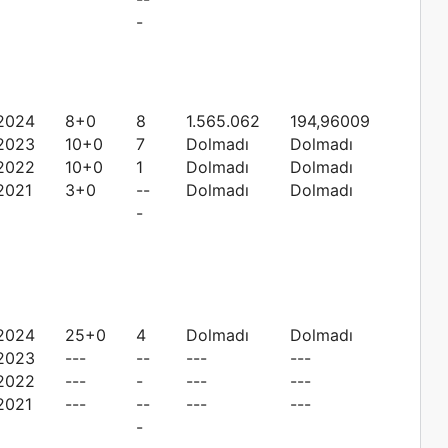
-
2024
8+0
8
1.565.062
194,96009
2023
10+0
7
Dolmadı
Dolmadı
2022
10+0
1
Dolmadı
Dolmadı
2021
3+0
--
Dolmadı
Dolmadı
-
2024
25+0
4
Dolmadı
Dolmadı
2023
---
--
---
---
2022
---
-
---
---
2021
---
--
---
---
-